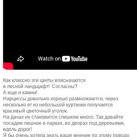
Как классно эти цветы вписываются
в
лесной
ландщафт
! Согласны?
А еще и камни!
Нарциссы довольно хорошо размножаются, через
несколько ет
из
небольшой
куртинки
получается
красивый цветочный уголок.
На дачах их становится слишком много. Так давайте
посадим
лишние
в парках, во дворах под деревьями,
вдоль дорог!
Я бы очень хотела знать ваше мнение по этому поводу.