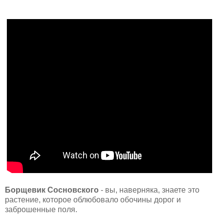
Борщевик Сосновского
- вы, наверняка, знаете это
растение, которое облюбовало обочины дорог и
заброшенные поля.