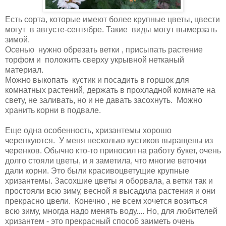
Есть сорта, которые имеют более крупные цветы, цвести
могут в августе-сентябре. Такие виды могут вымерзать
зимой.
Осенью нужно обрезать ветки , присыпать растение
торфом и положить сверху укрывной нетканый
материал.
Можно выкопать кустик и посадить в горшок для
комнатных растений, держать в прохладной комнате на
свету, не заливать, но и не давать засохнуть. Можно
хранить корни в подвале.
Еще одна особенность, хризантемы хорошо
черенкуются. У меня несколько кустиков выращены из
черенков. Обычно кто-то приносил на работу букет, очень
долго стояли цветы, и я заметила, что многие веточки
дали корни. Это были красивоцветущие крупные
хризантемы. Засохшие цветы я оборвала, а ветки так и
простояли всю зиму, весной я высадила растения и они
прекрасно цвели. Конечно , не всем хочется возиться
всю зиму, многда надо менять воду.... Но, для любителей
хризантем - это прекрасный способ заиметь очень